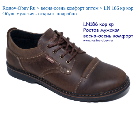
Rostov-Obuv.Ru
>
весна-осень комфорт оптом
>
LN 186 кр кор
Обувь мужская - открыть подробно