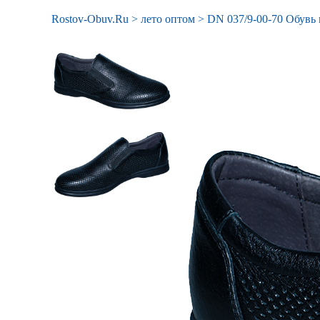
Rostov-Obuv.Ru
>
лето оптом
>
DN 037/9-00-70 Обувь 