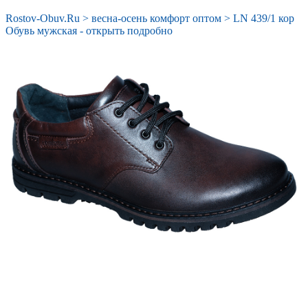
Rostov-Obuv.Ru
>
весна-осень комфорт оптом
>
LN 439/1 кор
Обувь мужская - открыть подробно