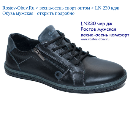
Rostov-Obuv.Ru
>
весна-осень спорт оптом
>
LN 230 кдж
Обувь мужская - открыть подробно