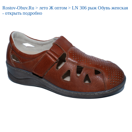
Rostov-Obuv.Ru
>
лето Ж оптом
>
LN 306 рыж Обувь женская
- открыть подробно