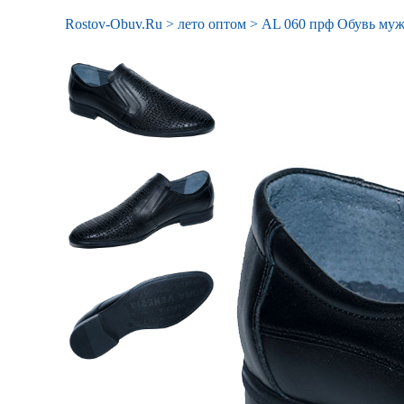
Rostov-Obuv.Ru
>
лето оптом
>
AL 060 прф Обувь муж