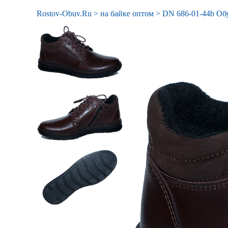
Rostov-Obuv.Ru
>
на байке оптом
>
DN 686-01-44b Обу